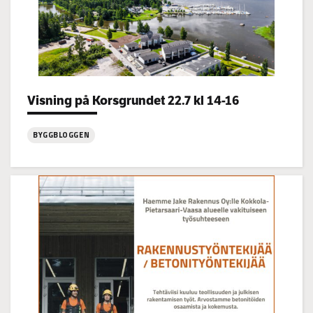
Categories:
Visning på Korsgrundet 22.7 kl 14-16
BYGGBLOGGEN
:
Visning
på
Korsgrundet
22.7
kl
14-
16