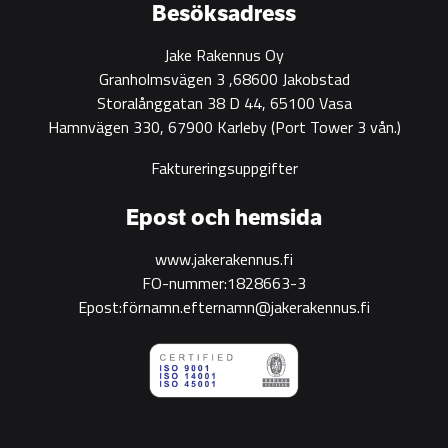
construction
Besöksadress
Jake Rakennus Oy
Granholmsvägen 3 ,68600 Jakobstad
Storalånggatan 38 D 44, 65100 Vasa
Hamnvägen 330, 67900 Karleby
(Port Tower 3 vån.)
Faktureringsuppgifter
Epost och hemsida
www.jakerakennus.fi
FO-nummer:1828663-3
Epost:förnamn.efternamn@jakerakennus.fi