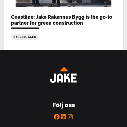
Categories:
Coastline: Jake Rakennus Bygg is the go-to
partner for green construction
BYGGBLOGGEN
:
Coastline:
Jake
Rakennus
Bygg
is
the
go-
to
Följ oss
partner
for
Facebook
LinkedIn
Instagram
green