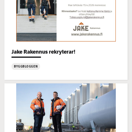
Categories:
Jake Rakennus rekryterar!
BYGGBLOGGEN
:
Jake
Rakennus
rekryterar!