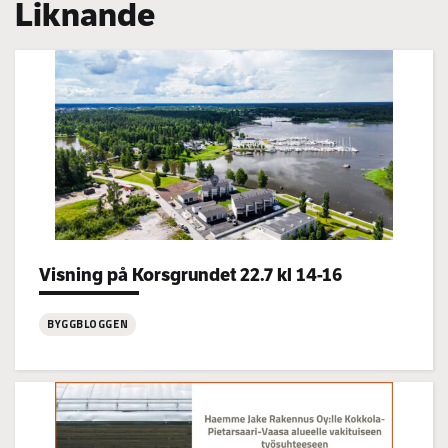
Liknande
Categories:
Visning på Korsgrundet 22.7 kl 14-16
BYGGBLOGGEN
:
Visning
på
Korsgrundet