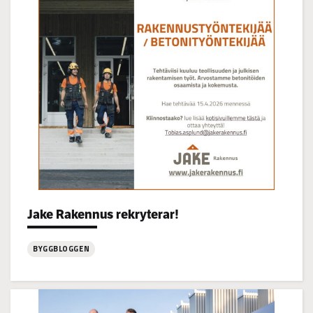
22.7
kl
14-
16
Categories:
Jake Rakennus rekryterar!
BYGGBLOGGEN
:
Jake
Rakennus