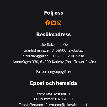
go-
to
Följ oss
partner
for
Facebook
LinkedIn
Instagram
green
construction
Besöksadress
Jake Rakennus Oy
Granholmsvägen 3 ,68600 Jakobstad
Storalånggatan 38 D 44, 65100 Vasa
Hamnvägen 330, 67900 Karleby
(Port Tower 3 vån.)
Faktureringsuppgifter
Epost och hemsida
www.jakerakennus.fi
FO-nummer:1828663-3
Epost:förnamn.efternamn@jakerakennus.fi