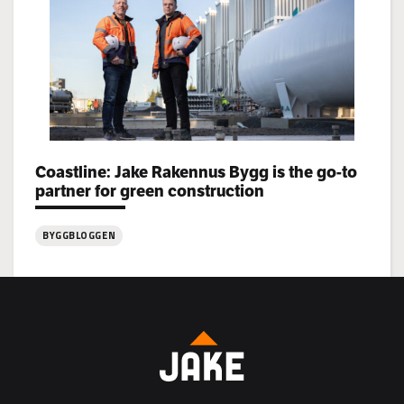
rekryterar!
Categories:
Coastline: Jake Rakennus Bygg is the go-to
partner for green construction
BYGGBLOGGEN
:
Coastline:
Jake
Rakennus
Bygg
is
the