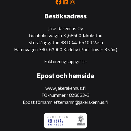
Facebook
LinkedIn
Instagram
green
construction
Besöksadress
Jake Rakennus Oy
Granholmsvägen 3 ,68600 Jakobstad
Storalånggatan 38 D 44, 65100 Vasa
Hamnvägen 330, 67900 Karleby
(Port Tower 3 vån.)
Faktureringsuppgifter
Epost och hemsida
www.jakerakennus.fi
FO-nummer:1828663-3
Epost:förnamn.efternamn@jakerakennus.fi