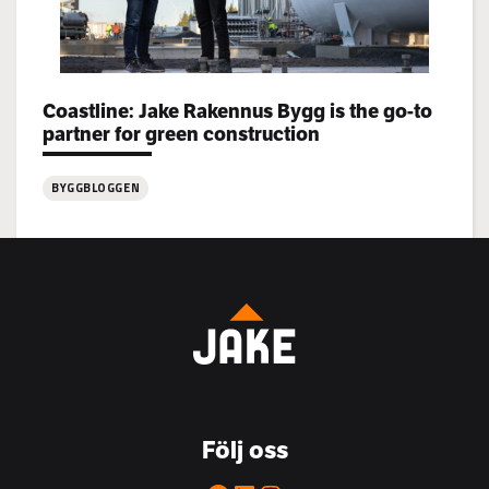
Categories:
Coastline: Jake Rakennus Bygg is the go-to
partner for green construction
BYGGBLOGGEN
:
Coastline:
Jake
Rakennus
Bygg
is
the
go-
to
Följ oss
partner
for