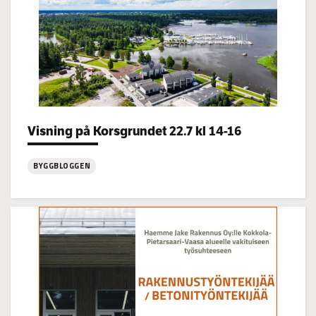
Categories:
Visning på Korsgrundet 22.7 kl 14-16
BYGGBLOGGEN
:
Visning
på
Korsgrundet
22.7
kl
14-
16