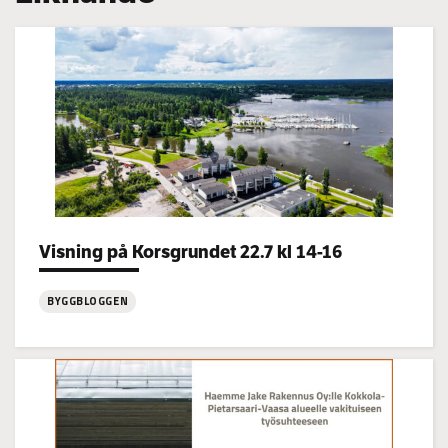
Categories:
Visning på Korsgrundet 22.7 kl 14-16
BYGGBLOGGEN
:
Visning
på
Korsgrundet
22.7