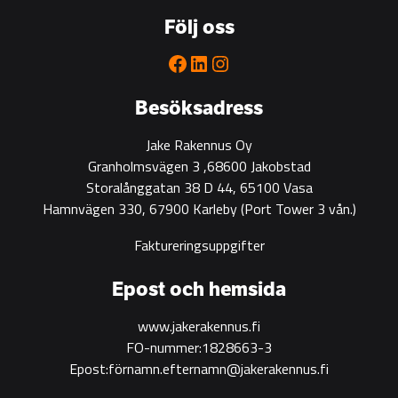
to
Följ oss
partner
for
Facebook
LinkedIn
Instagram
green
construction
Besöksadress
Jake Rakennus Oy
Granholmsvägen 3 ,68600 Jakobstad
Storalånggatan 38 D 44, 65100 Vasa
Hamnvägen 330, 67900 Karleby
(Port Tower 3 vån.)
Faktureringsuppgifter
Epost och hemsida
www.jakerakennus.fi
FO-nummer:1828663-3
Epost:förnamn.efternamn@jakerakennus.fi