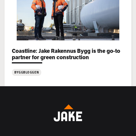
Categories:
Coastline: Jake Rakennus Bygg is the go-to
partner for green construction
BYGGBLOGGEN
:
Coastline:
Jake
Rakennus
Bygg
is
the
go-