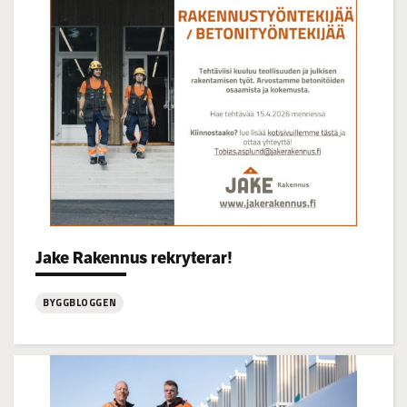
kl
14-
16
Categories:
Jake Rakennus rekryterar!
BYGGBLOGGEN
:
Jake
Rakennus
rekryterar!