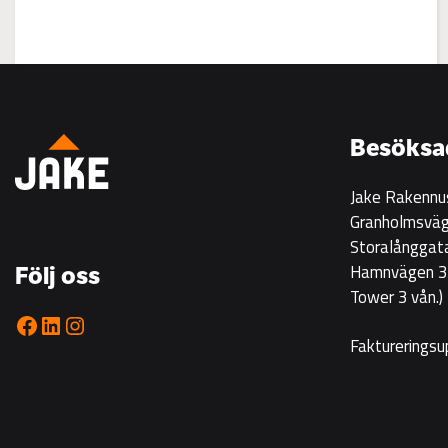
:
Visning
på
Korsgrundet
Besöksa
22.7
kl
Jake Rakennu
14-
Granholmsväg
16
Storalånggat
Hamnvägen 33
Följ oss
Tower 3 vån.)
Facebook
LinkedIn
Instagram
Faktureringsu