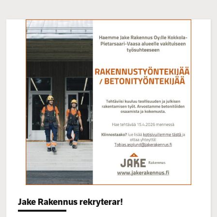
Categories:
Jake Rakennus rekryterar!