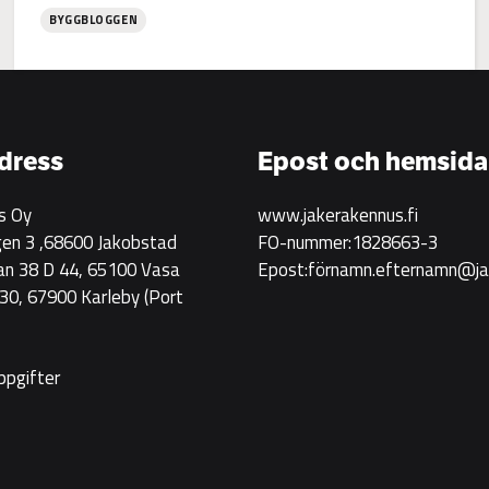
BYGGBLOGGEN
:
Jake
Rakennus
rekryterar!
dress
Epost och hemsida
s Oy
www.jakerakennus.fi
en 3 ,68600 Jakobstad
FO-nummer:1828663-3
an 38 D 44, 65100 Vasa
Epost:förnamn.efternamn@jak
0, 67900 Karleby
(Port
ppgifter