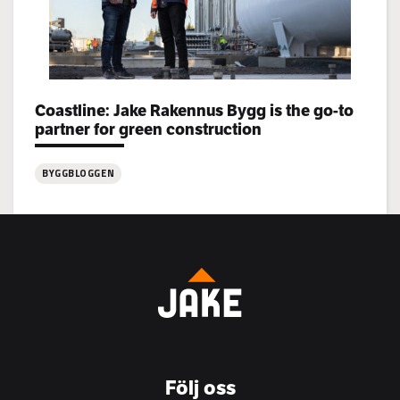
Categories:
Coastline: Jake Rakennus Bygg is the go-to
partner for green construction
BYGGBLOGGEN
:
Coastline:
Jake
Rakennus
Bygg
is
the
go-
to
Följ oss
partner