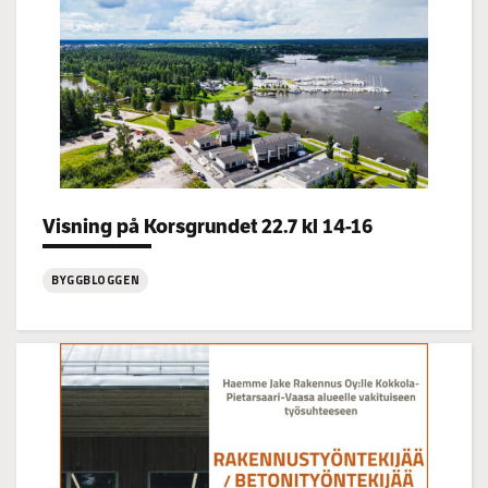
Categories:
Visning på Korsgrundet 22.7 kl 14-16
BYGGBLOGGEN
:
Visning
på
Korsgrundet
22.7
kl
14-