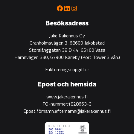
for
Facebook
LinkedIn
Instagram
green
construction
Besöksadress
Jake Rakennus Oy
Granholmsvägen 3 ,68600 Jakobstad
Storalånggatan 38 D 44, 65100 Vasa
Hamnvägen 330, 67900 Karleby
(Port Tower 3 vån.)
Faktureringsuppgifter
Epost och hemsida
www.jakerakennus.fi
FO-nummer:1828663-3
Epost:förnamn.efternamn@jakerakennus.fi