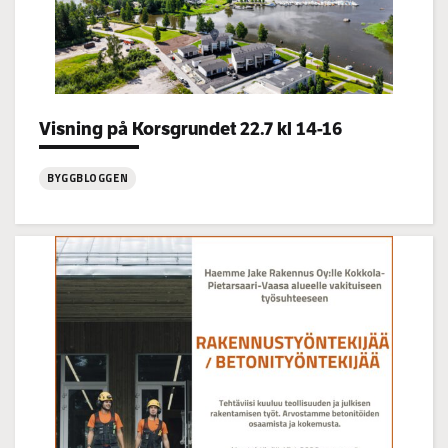
Categories:
Visning på Korsgrundet 22.7 kl 14-16
BYGGBLOGGEN
:
Visning
på
Korsgrundet
22.7
kl
14-
16