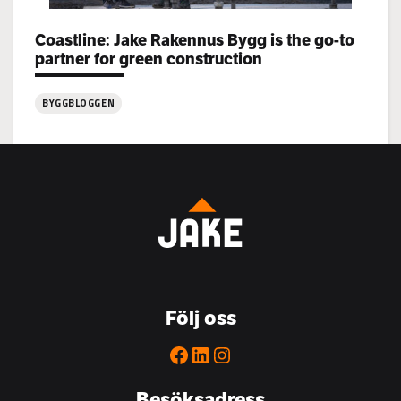
Categories:
Coastline: Jake Rakennus Bygg is the go-to
partner for green construction
BYGGBLOGGEN
:
Coastline:
Jake
Rakennus
Bygg
is
the
go-
to
Följ oss
partner
for
Facebook
LinkedIn
Instagram
green
construction
Besöksadress