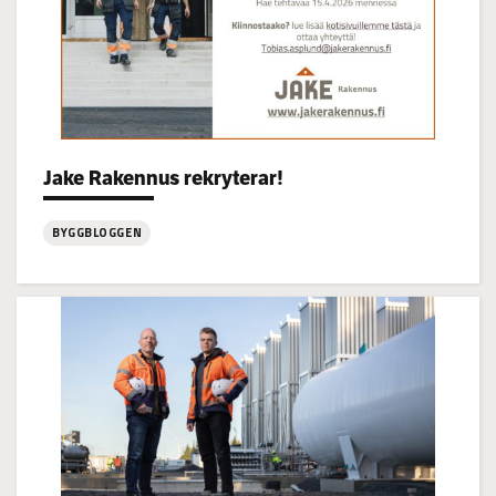
Categories:
Jake Rakennus rekryterar!
BYGGBLOGGEN
:
Jake
Rakennus
rekryterar!