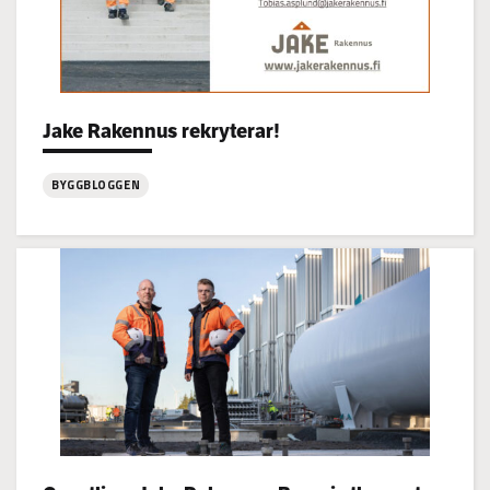
Categories:
Jake Rakennus rekryterar!
BYGGBLOGGEN
:
Jake
Rakennus
rekryterar!