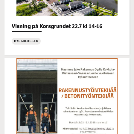
Categories:
Visning på Korsgrundet 22.7 kl 14-16
BYGGBLOGGEN
:
Visning
på
Korsgrundet
22.7
kl
14-
16