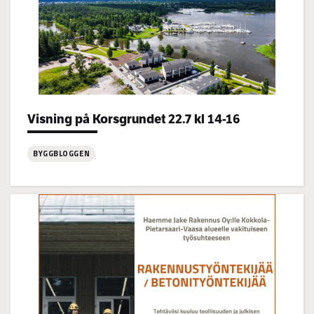
Categories:
Visning på Korsgrundet 22.7 kl 14-16
BYGGBLOGGEN
:
Visning
på
Korsgrundet
22.7
kl
14-
16