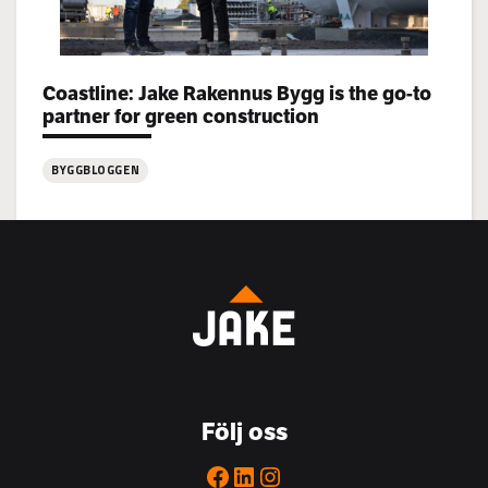
Categories:
Coastline: Jake Rakennus Bygg is the go-to
partner for green construction
BYGGBLOGGEN
:
Coastline:
Jake
Rakennus
Bygg
is
the
go-
to
Följ oss
partner
for
Facebook
LinkedIn
Instagram