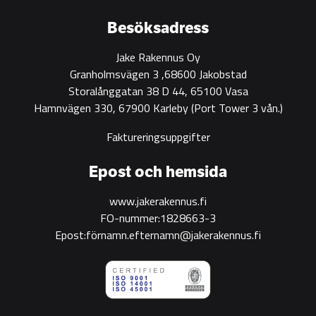
green
construction
Besöksadress
Jake Rakennus Oy
Granholmsvägen 3 ,68600 Jakobstad
Storalånggatan 38 D 44, 65100 Vasa
Hamnvägen 330, 67900 Karleby
(Port Tower 3 vån.)
Faktureringsuppgifter
Epost och hemsida
www.jakerakennus.fi
FO-nummer:1828663-3
Epost:förnamn.efternamn@jakerakennus.fi