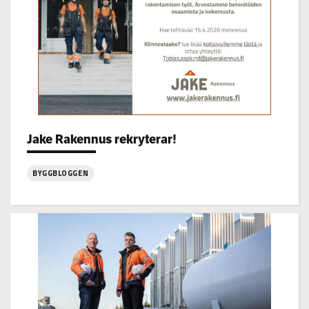
Categories:
Jake Rakennus rekryterar!
BYGGBLOGGEN
:
Jake
Rakennus
rekryterar!