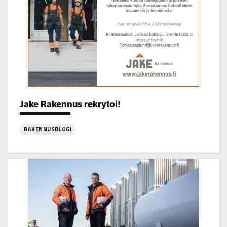
Categories:
Jake Rakennus rekrytoi!
RAKENNUSBLOGI
:
Jake
Rakennus
rekrytoi!