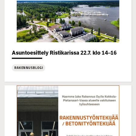
Categories:
Asuntoesittely Ristikarissa 22.7. klo 14–16
RAKENNUSBLOGI
:
Asuntoesittely
Ristikarissa
22.7.
klo
14–
16