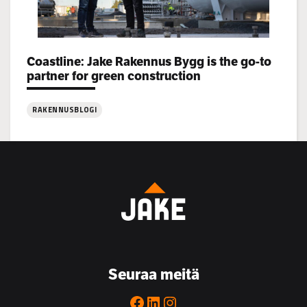
Categories:
Coastline: Jake Rakennus Bygg is the go-to
partner for green construction
RAKENNUSBLOGI
:
Coastline:
Jake
Rakennus
Bygg
is
the
go-
to
Seuraa meitä
partner
for
Facebook
LinkedIn
Instagram