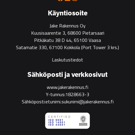
green
construction
Käyntiosoite
Jake Rakennus Oy
Kuusisaarentie 3, 68600 Pietarsaari
Pitkäkatu 38 D 44, 65100 Vaasa
Satamatie 330, 67100 Kokkola
(Port Tower 3 krs.)
Laskutustiedot
Sähköposti ja verkkosivut
www.jakerakennus.fi
Y-tunnus:1828663-3
Sähköposti:etunimi.sukunimi@jakerakennus.fi