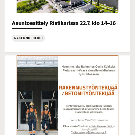
Categories:
Asuntoesittely Ristikarissa 22.7. klo 14–16
RAKENNUSBLOGI
:
Asuntoesittely
Ristikarissa
22.7.
klo
14–
16