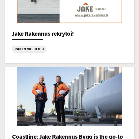
Categories:
Jake Rakennus rekrytoi!
RAKENNUSBLOGI
:
Jake
Rakennus
rekrytoi!
Categories:
Coastline: Jake Rakennus Bygg is the go-to