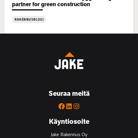
partner for green construction
RAKENNUSBLOGI
:
Coastline:
Jake
Rakennus
Bygg
is
the
go-
to
Seuraa meitä
partner
for
Facebook
LinkedIn
Instagram
green
construction
Käyntiosoite
Jake Rakennus Oy